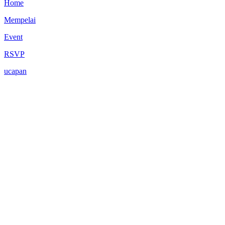
Home
Mempelai
Event
RSVP
ucapan