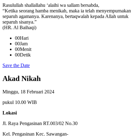
Rasulullah shallallahu ‘alaihi wa sallam bersabda,
“Ketika seorang hamba menikah, maka ia telah menyempurnakan
separuh agamanya. Karenanya, bertaqwalah kepada Allah untuk
separuh sisanya.”
(HR. Al Baihaqi)
00
Hari
00
Jam
00
Menit
00
Detik
Save the Date
Akad Nikah
Minggu, 18 Februari 2024
pukul 10.00 WIB
Lokasi
Jl. Raya Pengasinan RT.003/02 No.30
Kel. Pengasinan Kec. Sawangan-