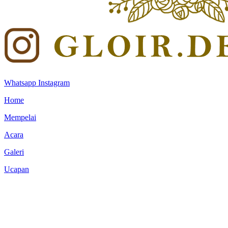
Whatsapp
Instagram
Home
Mempelai
Acara
Galeri
Ucapan