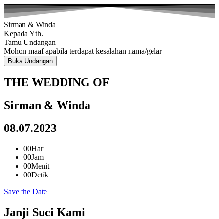
Sirman & Winda
Kepada Yth.
Tamu Undangan
Mohon maaf apabila terdapat kesalahan nama/gelar
Buka Undangan
THE WEDDING OF
Sirman & Winda
08.07.2023
00
Hari
00
Jam
00
Menit
00
Detik
Save the Date
Janji Suci Kami