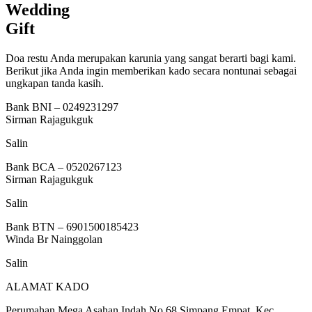
Wedding
Gift
Doa restu Anda merupakan karunia yang sangat berarti bagi kami.
Berikut jika Anda ingin memberikan kado secara nontunai sebagai
ungkapan tanda kasih.
Bank BNI – 0249231297
Sirman Rajagukguk
Salin
Bank BCA – 0520267123
Sirman Rajagukguk
Salin
Bank BTN – 6901500185423
Winda Br Nainggolan
Salin
ALAMAT KADO
Perumahan Mega Asahan Indah No.68 Simpang Empat, Kec.