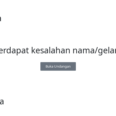
a
erdapat kesalahan nama/gela
Buka Undangan
na